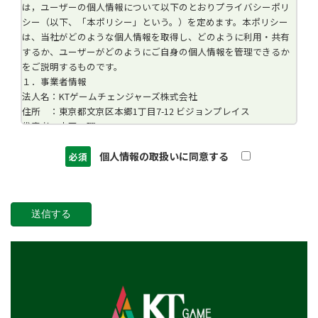
は，ユーザーの個人情報について以下のとおりプライバシーポリ
シー（以下、「本ポリシー」という。）を定めます。本ポリシー
は、当社がどのような個人情報を取得し、どのように利用・共有
するか、ユーザーがどのようにご自身の個人情報を管理できるか
をご説明するものです。
１．事業者情報
法人名：KTゲームチェンジャーズ株式会社
住所 ：東京都文京区本郷1丁目7-12 ビジョンプレイス
代表者：山田 理
２．個人情報の取得方法
当社はユーザーが利用登録をするとき、氏名・生年月日・住所・
個人情報の取扱いに同意する
必須
電話番号・メールアドレスなど個人を特定できる情報を取得させ
ていただきます。
お問い合わせフォームやコメントの送信時には、氏名・電話番
号・メールアドレスを取得させていただきます。
３．個人情報の利用目的
取得した閲覧・購買履歴等の情報を分析し、ユーザー別に適した
商品・サービスをお知らせするために利用します。また、取得し
た閲覧・購買履歴等の情報は、結果をスコア化した上で当該スコ
アを第三者へ提供します。
４．個人データを安全に管理するための措置