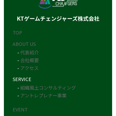
当社は個人情報を正確かつ最新の内容に保つよう努め、不正なア
クセス・改ざん・漏えい・滅失及び毀損から保護するため全従業
員及び役員に対して教育研修を実施しています。また、個人情報
保護規程を設け、現場での管理についても定期的に点検を行って
KTゲームチェンジャーズ株式会社
います。
５．個人データの第三者提供について
TOP
当社は法令及びガイドラインに別段の定めがある場合を除き、同
意を得ないで第三者に個人情報を提供することは致しません。
ABOUT US
６．保有個人データの開示、訂正
当社は本人から個人情報の開示を求められたときには、遅滞なく
-
代表紹介
本人に対しこれを開示します。個人情報の利用目的の通知や訂
-
会社概要
正、追加、削除、利用の停止、第三者への提供の停止を希望され
る方は以下の手順でご請求ください。
-
アクセス
下記お問合せ窓口にメールにてご連絡ください。
teamwork@ktgc.co.jp
SERVICE
７．個人情報取り扱いに関する相談や苦情の連絡先
-
組織風土コンサルティング
当社はユーザーが利用登録をするとき、氏名・生年月日・住所・
電話番号・メールアドレスなど個人を特定できる情報を取得させ
-
アントレプレナー事業
ていただきます。
お問い合わせフォームやコメントの送信時には、氏名・電話番
EVENT
号・メールアドレスを取得させていただきます。
８．SSL（Secure Socket Layer）について