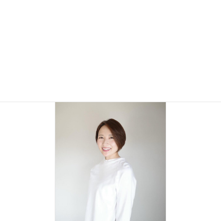
手入れ不要のアーティフィシャル盆栽ブランド Shirabeを立ち
上げる。
自然と日本の伝統文化への敬意を、洗練された意匠で表現した
プロダクト
Modern Bonsai制作し国内外へ展開中。
Shirabe：
https://shirabe-japan.com/