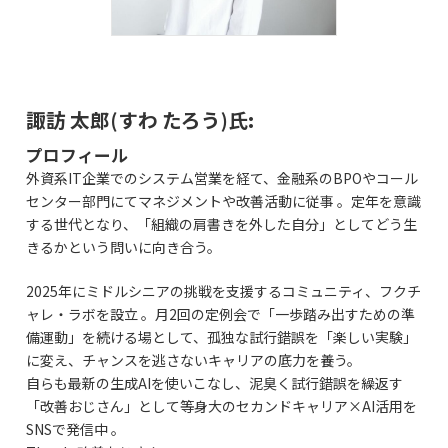
諏訪 太郎(すわ たろう)氏
:
プロフィール
外資系IT企業でのシステム営業を経て、金融系のBPOやコール
センター部門にてマネジメントや改善活動に従事 。定年を意識
する世代となり、「組織の肩書きを外した自分」としてどう生
きるかという問いに向き合う。
2025年にミドルシニアの挑戦を支援するコミュニティ、フクチ
ャレ・ラボを設立 。月2回の定例会で「一歩踏み出すための準
備運動」を続ける場として、孤独な試行錯誤を「楽しい実験」
に変え、チャンスを逃さないキャリアの底力を養う。
自らも最新の生成AIを使いこなし、泥臭く試行錯誤を繰返す
「改善おじさん」として等身大のセカンドキャリア×AI活用を
SNSで発信中 。