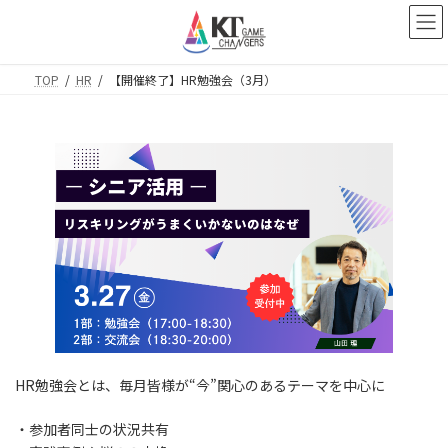
コ
ナ
ン
ビ
テ
ゲ
ン
ー
TOP
HR
【開催終了】HR勉強会（3月）
ツ
シ
へ
ョ
ス
ン
キ
に
ッ
移
プ
動
HR勉強会とは、毎月皆様が“今”関心のあるテーマを中心に
・参加者同士の状況共有