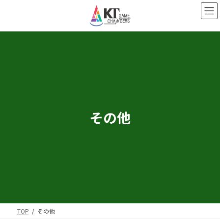
コ
ナ
ン
ビ
テ
ゲ
ン
ー
ツ
シ
へ
ョ
ス
ン
キ
に
ッ
移
プ
動
その他
TOP
その他