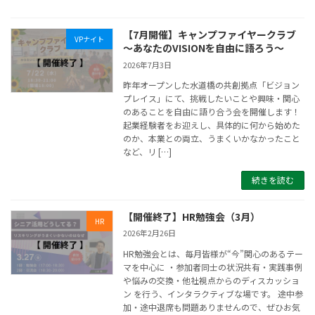
【7月開催】キャンプファイヤークラブ
VPナイト
～あなたのVISIONを自由に語ろう～
2026年7月3日
昨年オープンした水道橋の共創拠点「ビジョン
プレイス」にて、挑戦したいことや興味・関心
のあることを自由に語り合う会を開催します！
起業経験者をお迎えし、具体的に何から始めた
のか、本業との両立、うまくいかなかったこと
など、リ […]
続きを読む
【開催終了】HR勉強会（3月）
HR
2026年2月26日
HR勉強会とは、毎月皆様が“今”関心のあるテー
マを中心に ・参加者同士の状況共有・実践事例
や悩みの交換・他社視点からのディスカッショ
ン を行う、インタラクティブな場です。 途中参
加・途中退席も問題ありませんので、ぜひお気